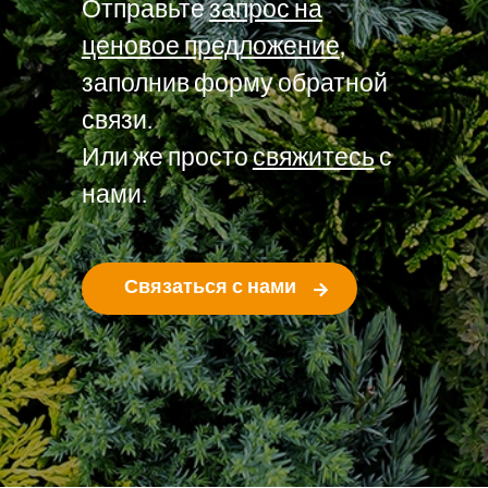
Отправьте
запрос на
ценовое предложение
,
заполнив форму обратной
связи.
Или же просто
свяжитесь
с
нами.
Связаться с нами