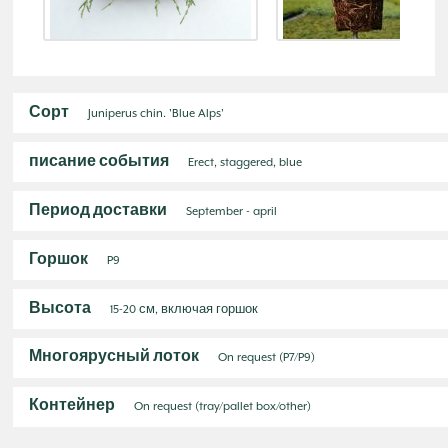
Сорт
Juniperus chin. 'Blue Alps'
писание события
Erect, staggered, blue
Период доставки
September - april
Горшок
P9
Высота
15-20 см, включая горшок
Многоярусный лоток
On request (P7/P9)
Контейнер
On request (tray/pallet box/other)